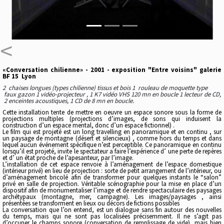
<
«Conversation chilienne» - 2001 - exposition "Entre voisins" galerie
BF 15 Lyon
2 chaises longues (types chilienne) tissus et bois 1 rouleau de moquette type
faux gazon 1 vidéo-projecteur , 1 K7 vidéo VHS 120 mn en boucle 1 lecteur de CD,
2 enceintes acoustiques, 1 CD de 8 mn en boucle.
Cette installation tente de mettre en oeuvre un espace sonore sous la forme de
projections multiples (projections d’images, de sons qui induisent la
construction d’un espace mental, donc d’un espace fictionnel) .
Le film qui est projeté est un long travelling en panoramique et en continu , sur
un paysage de montagne (désert et silencieux) , comme hors du temps et dans
lequel aucun événement spécifique n’est perceptible. Ce panoramique en continu
lorsqu’il est projeté, invite le spectateur a faire l’expérience d’ une perte de repères
et d’ un état proche de l’apesanteur, par l’image.
L’installation de cet espace renvoie à l’aménagement de l’espace domestique
(intérieur privé) en lieu de projection : sorte de petit arrangement de l’intérieur, ou
d’aménagement bricolé afin de transformer pour quelques instants le “salon”
privé en salle de projection. Véritable scénographie pour la mise en place d’un
dispositif afin de monumentaliser l’image et de rendre spectaculaire des paysages
archétypaux (montagne, mer, campagne). Les images/paysages , ainsi
présentées se transforment en lieux ou décors de fictions possibles
La conversation que l’on entend, est un dialogue sans fin autour des nouvelles
du temps, mais qui ne sont pas localisées précisemment. Il ne s’agit pas
d’occuper le champs sonore (conversation de remplissage de vide), mais bien