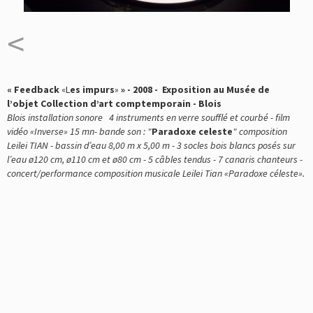
<
« Feedback
«L
es impurs
»
» - 2008 - Exposition au
Musée de
l’objet
Collection d’art comptemporain - Blois
Blois
installation sonore
4 instruments en verre soufflé et courbé - film
vidéo «Inverse» 15 mn- bande son : "
Paradoxe celeste
" composition
Leilei TIAN - bassin dʼeau 8,00 m x 5,00 m - 3 socles bois blancs posés sur
lʼeau ø120 cm, ø110 cm et ø80 cm - 5 câbles tendus - 7 canaris chanteurs -
concert/performance composition musicale Leilei Tian «Paradoxe céleste».