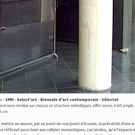
 - 1995 - Selest'art - Biennale d'art contemporain - Sélestat
risol noire tendue sur chassis et structure métalliques, effet miroir, 4 HP, amp
35 cm
de mettre en œuvre, par un point de vue/point d'écoute, la précérité d'une
e réfèrent aussi bien aux cellules monastiques, carcérales, qu'à l'espace 